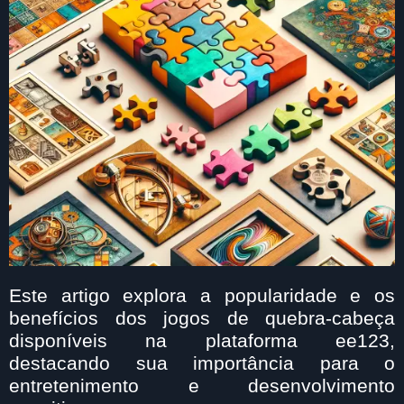
Este artigo explora a popularidade e os
benefícios dos jogos de quebra-cabeça
disponíveis na plataforma ee123,
destacando sua importância para o
entretenimento e desenvolvimento