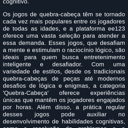
cognitivo.
Os jogos de quebra-cabeça têm se tornado
cada vez mais populares entre os jogadores
de todas as idades, e a plataforma ee123
oferece uma vasta seleção para atender a
essa demanda. Esses jogos, que desafiam
a mente e estimulam o raciocínio lógico, são
ideais para quem busca entretenimento
inteligente e desafiador. Com uma
variedade de estilos, desde os tradicionais
quebra-cabeças de peças até modernos
desafios de lógica e enigmas, a categoria
'Quebra-Cabeça' oferece experiências
únicas que mantêm os jogadores engajados
por horas. Além disso, a prática regular
desses jogos pode auxiliar no
desenvolvimento de habilidades cognitivas,