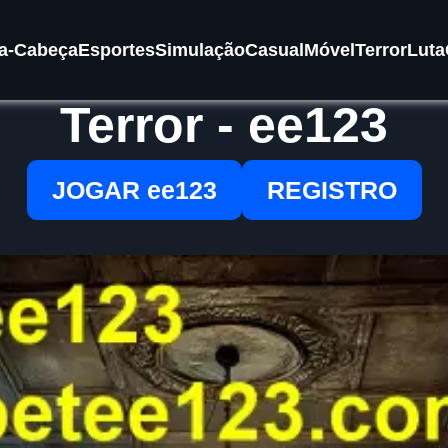
a-Cabeça
Esportes
Simulação
Casual
Móvel
Terror
Luta
Terror - ee123
JOGAR ee123
REGISTRO