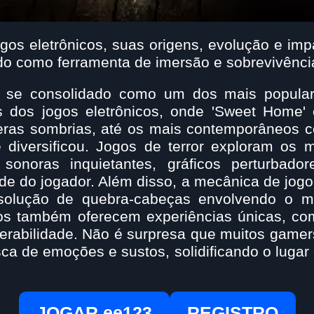
ogos eletrônicos, suas origens, evolução e imp
do como ferramenta de imersão e sobrevivênci
m se consolidado como um dos mais populare
dos jogos eletrônicos, onde 'Sweet Home' e
as sombrias, até os mais contemporâneos como 
 diversificou. Jogos de terror exploram os 
s sonoras inquietantes, gráficos perturbado
e do jogador. Além disso, a mecânica de jogo
solução de quebra-cabeças envolvendo o m
jogos também oferecem experiências únicas, c
nerabilidade. Não é surpresa que muitos gamer
ca de emoções e sustos, solidificando o lugar 
JOGAR ee123
REGISTRO